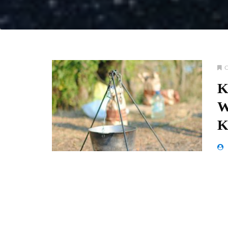
K
W
K