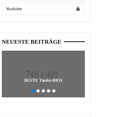
Youtube
NEUESTE BEITRÄGE
So Schreiben Si
BESTE Tinder-BIOS
Tatsäc