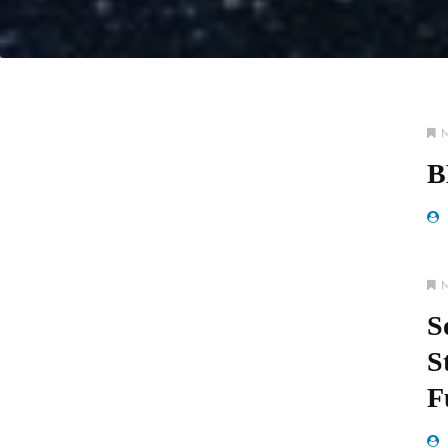
B
S
S
F