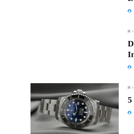
D
I
5