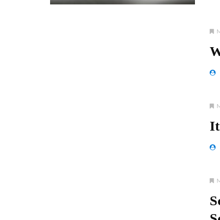
W
I
S
S