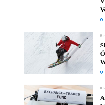
V
V
S
Ö
W
A