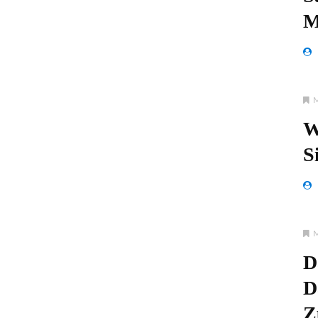
M
W
S
D
D
Z