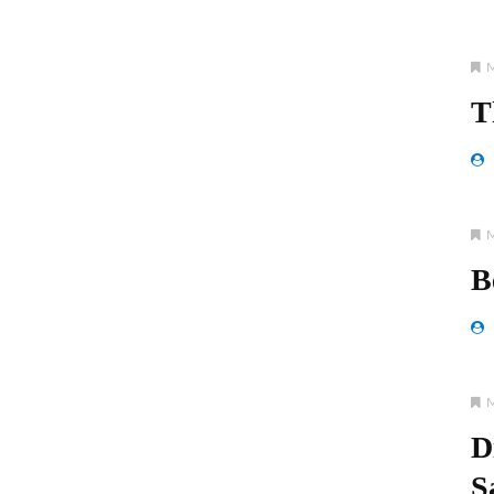
T
B
D
S