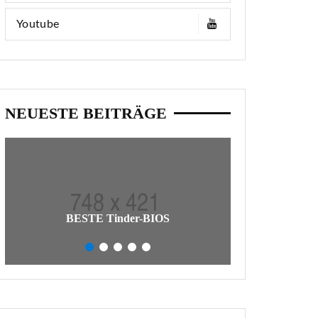
Youtube
NEUESTE BEITRÄGE
So Schreiben Si
BESTE Tinder-BIOS
Tatsäc