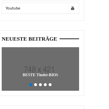
Youtube
NEUESTE BEITRÄGE
So Schreiben Si
BESTE Tinder-BIOS
Tatsäc