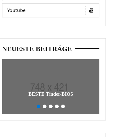
Youtube
NEUESTE BEITRÄGE
So Schreiben Si
BESTE Tinder-BIOS
Tatsäc